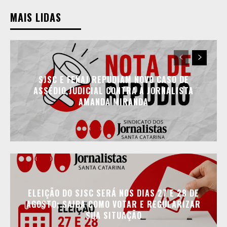
MAIS LIDAS
SJSC E FENAJ REPUDIAM NOVO CASO DE
ASSÉDIO JUDICIAL CONTRA A JORNALISTA
AMANDA MIRANDA
ELEIÇÃO DO SJSC SERÁ NOS DIAS 27 E 28 DE
AGOSTO; SAIBA COMO VOTAR E REGULARIZAR
SUA SITUAÇÃO