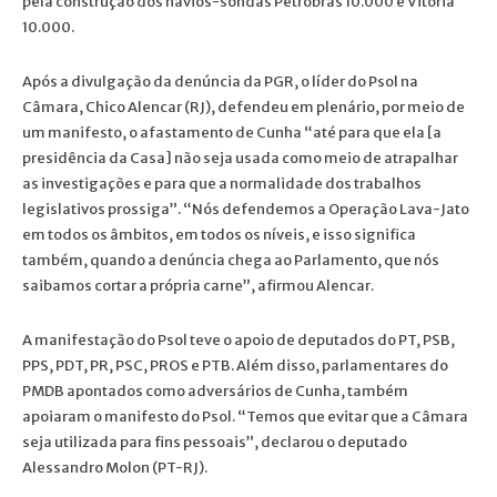
pela construção dos navios-sondas Petrobras 10.000 e Vitoria
10.000.
Após a divulgação da denúncia da PGR, o líder do Psol na
Câmara, Chico Alencar (RJ), defendeu em plenário, por meio de
um manifesto, o afastamento de Cunha “até para que ela [a
presidência da Casa] não seja usada como meio de atrapalhar
as investigações e para que a normalidade dos trabalhos
legislativos prossiga”. “Nós defendemos a Operação Lava-Jato
em todos os âmbitos, em todos os níveis, e isso significa
também, quando a denúncia chega ao Parlamento, que nós
saibamos cortar a própria carne”, afirmou Alencar.
A manifestação do Psol teve o apoio de deputados do PT, PSB,
PPS, PDT, PR, PSC, PROS e PTB. Além disso, parlamentares do
PMDB apontados como adversários de Cunha, também
apoiaram o manifesto do Psol. “Temos que evitar que a Câmara
seja utilizada para fins pessoais”, declarou o deputado
Alessandro Molon (PT-RJ).