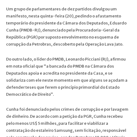
Um grupo de parlamentares de dez partidos divulgou um
manifesto, nesta quinta-feira (20), pedindo o afastamento
temporário do presidente da Câmara dos Deputados, Eduardo
Cunha (PMDB-RJ), denunciado pela Procuradoria-Geral da
República (PGR) por suposto envolvimento no esquema de
corrupção da Petrobras, descoberto pela Operação Lava Jato.
Do outro lado, o líder do PMDB, Leonardo Picciani (RJ), afirmou
em nota oficial que “a bancada do PMDB na Câmara dos
Deputados apoia e acredita no presidente da Casa, e se
solidariza com ele neste momento em que alguns se açodam a
defender teses que ferem o princípio primordial do Estado
Democrático de Direito”.
Cunha foi denunciado pelos crimes de corrupção e por lavagem
de dinheiro. De acordo com a petição da PGR, Cunha recebeu
pelo menos US$ 5 milhões, para facilitar e viabilizar a
contratação do estaleiro Samsung, sem licitação, responsável