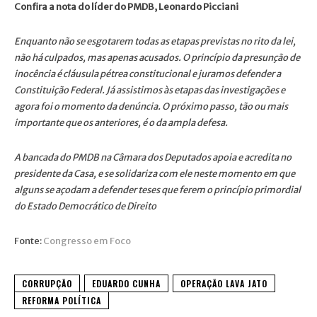
Confira a nota do líder do PMDB, Leonardo Picciani
Enquanto não se esgotarem todas as etapas previstas no rito da lei,
não há culpados, mas apenas acusados. O princípio da presunção de
inocência é cláusula pétrea constitucional e juramos defender a
Constituição Federal. Já assistimos às etapas das investigações e
agora foi o momento da denúncia. O próximo passo, tão ou mais
importante que os anteriores, é o da ampla defesa.
A bancada do PMDB na Câmara dos Deputados apoia e acredita no
presidente da Casa, e se solidariza com ele neste momento em que
alguns se açodam a defender teses que ferem o princípio primordial
do Estado Democrático de Direito
Fonte:
Congresso em Foco
CORRUPÇÃO
EDUARDO CUNHA
OPERAÇÃO LAVA JATO
REFORMA POLÍTICA