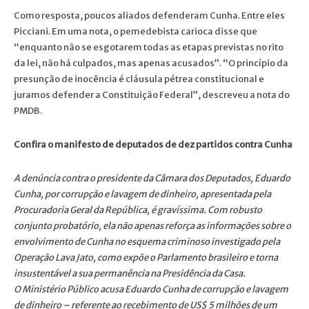
Como resposta, poucos aliados defenderam Cunha. Entre eles
Picciani. Em uma nota, o pemedebista carioca disse que
“enquanto não se esgotarem todas as etapas previstas no rito
da lei, não há culpados, mas apenas acusados”. “O princípio da
presunção de inocência é cláusula pétrea constitucional e
juramos defender a Constituição Federal”, descreveu a nota do
PMDB.
Confira o manifesto de deputados de dez partidos contra Cunha
A denúncia contra o presidente da Câmara dos Deputados, Eduardo
Cunha, por corrupção e lavagem de dinheiro, apresentada pela
Procuradoria Geral da República, é gravíssima. Com robusto
conjunto probatório, ela não apenas reforça as informações sobre o
envolvimento de Cunha no esquema criminoso investigado pela
Operação Lava Jato, como expõe o Parlamento brasileiro e torna
insustentável a sua permanência na Presidência da Casa.
O Ministério Público acusa Eduardo Cunha de corrupção e lavagem
de dinheiro – referente ao recebimento de US$ 5 milhões de um