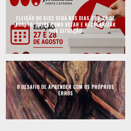
ELEIÇÃO DO SJSC SERÁ NOS DIAS 27 E 28 DE
AGOSTO; SAIBA COMO VOTAR E REGULARIZAR
SUA SITUAÇÃO
O DESAFIO DE APRENDER COM OS PRÓPRIOS
ERROS