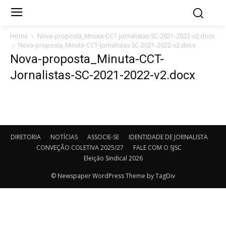
Home
Nova-proposta_Minuta-CCT-Jornalistas-SC-2021-2022-v2.docx
Nova-proposta_Minuta-CCT-Jornalistas-SC-2021-2022-v2.docx
Nova-proposta_Minuta-CCT-
Jornalistas-SC-2021-2022-v2.docx
DIRETORIA
NOTÍCIAS
ASSOCIE-SE
IDENTIDADE DE JORNALISTA
CONVEÇÃO COLETIVA 2025/27
FALE COM O SJSC
Eleição Sindical 2026
© Newspaper WordPress Theme by TagDiv