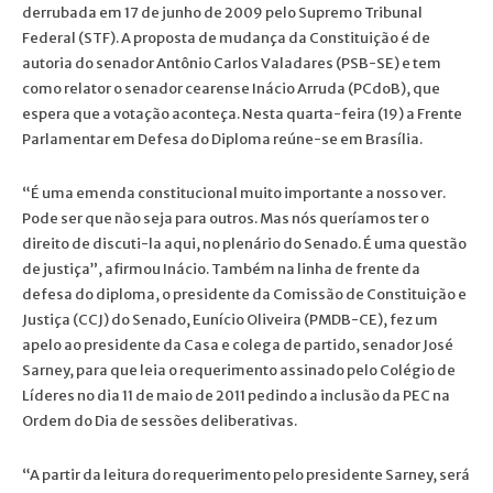
derrubada em 17 de junho de 2009 pelo Supremo Tribunal
Federal (STF). A proposta de mudança da Constituição é de
autoria do senador Antônio Carlos Valadares (PSB-SE) e tem
como relator o senador cearense Inácio Arruda (PCdoB), que
espera que a votação aconteça. Nesta quarta-feira (19) a Frente
Parlamentar em Defesa do Diploma reúne-se em Brasília.
“É uma emenda constitucional muito importante a nosso ver.
Pode ser que não seja para outros. Mas nós queríamos ter o
direito de discuti-la aqui, no plenário do Senado. É uma questão
de justiça”, afirmou Inácio. Também na linha de frente da
defesa do diploma, o presidente da Comissão de Constituição e
Justiça (CCJ) do Senado, Eunício Oliveira (PMDB-CE), fez um
apelo ao presidente da Casa e colega de partido, senador José
Sarney, para que leia o requerimento assinado pelo Colégio de
Líderes no dia 11 de maio de 2011 pedindo a inclusão da PEC na
Ordem do Dia de sessões deliberativas.
“A partir da leitura do requerimento pelo presidente Sarney, será