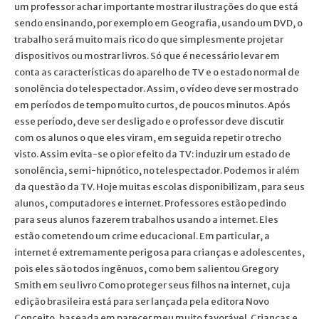
um professor achar importante mostrar ilustrações do que está
sendo ensinando, por exemplo em Geografia, usando um DVD, o
trabalho será muito mais rico do que simplesmente projetar
dispositivos ou mostrar livros. Só que é necessário levar em
conta as características do aparelho de TV e o estado normal de
sonolência do telespectador. Assim, o vídeo deve ser mostrado
em períodos de tempo muito curtos, de poucos minutos. Após
esse período, deve ser desligado e o professor deve discutir
com os alunos o que eles viram, em seguida repetir o trecho
visto. Assim evita-se o pior efeito da TV: induzir um estado de
sonolência, semi-hipnótico, no telespectador. Podemos ir além
da questão da TV. Hoje muitas escolas disponibilizam, para seus
alunos, computadores e internet. Professores estão pedindo
para seus alunos fazerem trabalhos usando a internet. Eles
estão cometendo um crime educacional. Em particular, a
internet é extremamente perigosa para crianças e adolescentes,
pois eles são todos ingênuos, como bem salientou Gregory
Smith em seu livro Como proteger seus filhos na internet, cuja
edição brasileira está para ser lançada pela editora Novo
Conceito, baseada em parecer meu muito favorável. Crianças e