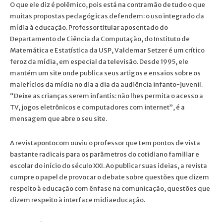
O que ele diz é polêmico, pois está na contramão de tudo o que
muitas propostas pedagógicas defendem: o uso integrado da
mídia à educação. Professor titular aposentado do
Departamento de Ciência da Computação, do Instituto de
Matemática e Estatística da USP, Valdemar Setzer é um crítico
feroz da mídia, em especial da televisão. Desde 1995, ele
mantém um site onde publica seus artigos e ensaios sobre os
malefícios da mídia no dia a dia da audiência infanto-juvenil.
“Deixe as crianças serem infantis: não lhes permita o acesso a
TV, jogos eletrônicos e computadores com internet”, é a
mensagem que abre o seu site.
A revistapontocom ouviu o professor que tem pontos de vista
bastante radicais para os parâmetros do cotidiano familiar e
escolar do início do século XXI. Ao publicar suas ideias, a revista
cumpre o papel de provocar o debate sobre questões que dizem
respeito à educação com ênfase na comunicação, questões que
dizem respeito à interface midiaeducação.