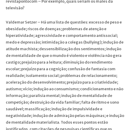
revistapontocom – Por exemplo, quais seriam os males da
televisão?
Valdemar Setzer – Há uma lista de questões: excesso de peso e
obesidade; riscos de doenças; problemas de atenção e
hiperatividade; agressividade e comportamento antissocial;
medo e depressão; intimidação a colegas (bullying); indução de
atitude machista; dessensibilização dos sentimentos; indução
de mentalidade de que o mundo é violento e violência não gera
castigo; prejuízo para a leitura; diminuição do rendimento
escolar; prejuízo para a cognição; confusão de fantasia com
realidade; isolamento social; problemas de relacionamento;
aceleração do desenvolvimento; prejuízo para a criatividade;
autismo; vício; indução ao consumismo; condicionamento e não
informação; paralisia mental; indução de mentalidade de
competição; destruição da vida familiar; falta de ritmo e sono
saudável; massificação; indução de impulsividade e
negatividade; indução de admiração pelas máquinas; e indução
de mentalidade materialista. Todos esses pontos estão
justificados, com citações de pesquisas científicas que os