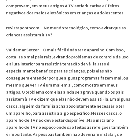
comprovam, em meus artigos A TV antieducativa e Efeitos
negativos dos meios eletrônicos em crianças e adolescentes.
revistapontocom – No mundo tecnológico, como evitar que as
crianças assistam à TV?
Valdemar Setzer – O mais fácil é não ter o aparelho. Com isso,
corta-se o mal pela raiz, evitando problemas de controle de uso
e a luta interior para resistir à tentação de vê-la. Isso é
especialmente benéfico para as crianças, pois elas não
conseguem entender por que alguns programas fazem mal, ou
mesmo que ver TV é um mal em si, como mostro em meus
artigos. O problema com elas ainda se agrava quando os pais
assistem à TV e dizem que elas não devem assisti-la. Em alguns
casos, alguém da família acha absolutamente necessário ter
um aparelho, para assistir a algo específico. Nesses casos, o
aparelho de TV não deve estar disponível. Não instalar o
aparelho de TV no espaço onde são feitas as refeições também
é importante. As pessoas também não deveriam instalar, de