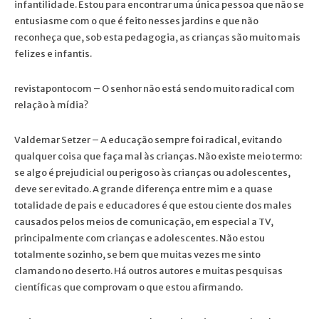
infantilidade. Estou para encontrar uma única pessoa que não se
entusiasme com o que é feito nesses jardins e que não
reconheça que, sob esta pedagogia, as crianças são muito mais
felizes e infantis.
revistapontocom – O senhor não está sendo muito radical com
relação à mídia?
Valdemar Setzer – A educação sempre foi radical, evitando
qualquer coisa que faça mal às crianças. Não existe meio termo:
se algo é prejudicial ou perigoso às crianças ou adolescentes,
deve ser evitado. A grande diferença entre mim e a quase
totalidade de pais e educadores é que estou ciente dos males
causados pelos meios de comunicação, em especial a TV,
principalmente com crianças e adolescentes. Não estou
totalmente sozinho, se bem que muitas vezes me sinto
clamando no deserto. Há outros autores e muitas pesquisas
científicas que comprovam o que estou afirmando.