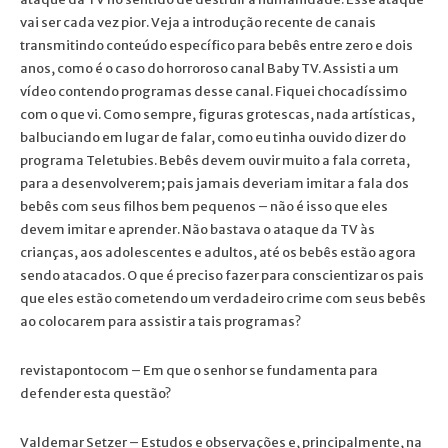
vai ser cada vez pior. Veja a introdução recente de canais
transmitindo conteúdo específico para bebês entre zero e dois
anos, como é o caso do horroroso canal Baby TV. Assisti a um
vídeo contendo programas desse canal. Fiquei chocadíssimo
com o que vi. Como sempre, figuras grotescas, nada artísticas,
balbuciando em lugar de falar, como eu tinha ouvido dizer do
programa Teletubies. Bebês devem ouvir muito a fala correta,
para a desenvolverem; pais jamais deveriam imitar a fala dos
bebês com seus filhos bem pequenos – não é isso que eles
devem imitar e aprender. Não bastava o ataque da TV às
crianças, aos adolescentes e adultos, até os bebês estão agora
sendo atacados. O que é preciso fazer para conscientizar os pais
que eles estão cometendo um verdadeiro crime com seus bebês
ao colocarem para assistir a tais programas?
revistapontocom – Em que o senhor se fundamenta para
defender esta questão?
Valdemar Setzer – Estudos e observações e, principalmente, na