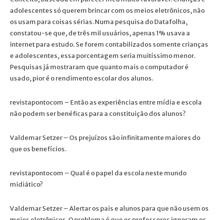
adolescentes só querem brincar com os meios eletrônicos, não
os usam para coisas sérias. Numa pesquisa do Datafolha,
constatou-se que, de três mil usuários, apenas 1% usava a
internet para estudo. Se forem contabilizados somente crianças
e adolescentes, essa porcentagem seria muitíssimo menor.
Pesquisas já mostraram que quanto mais o computador é
usado, pior é o rendimento escolar dos alunos.
revistapontocom – Então as experiências entre mídia e escola
não podem ser benéficas para a constituição dos alunos?
Valdemar Setzer – Os prejuízos são infinitamente maiores do
que os benefícios.
revistapontocom – Qual é o papel da escola neste mundo
midiático?
Valdemar Setzer – Alertar os pais e alunos para que não usem os
meios eletrônicos. O problema é que os professores ignoram os