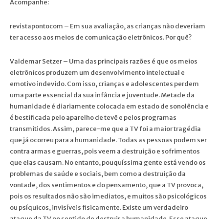
Acompanhe:
revistapontocom – Em sua avaliação, as crianças não deveriam
ter acesso aos meios de comunicação eletrônicos. Por quê?
Valdemar Setzer – Uma das principais razões é que os meios
eletrônicos produzem um desenvolvimento intelectual e
emotivo indevido. Com isso, crianças e adolescentes perdem
uma parte essencial da sua infância e juventude. Metade da
humanidade é diariamente colocada em estado de sonolência e
é bestificada pelo aparelho de tevê e pelos programas
transmitidos. Assim, parece-me que a TV foi a maior tragédia
que já ocorreu para a humanidade. Todas as pessoas podem ser
contra armas e guerras, pois veem a destruição e sofrimentos
que elas causam. No entanto, pouquíssima gente está vendo os
problemas de saúde e sociais, bem como a destruição da
vontade, dos sentimentos e do pensamento, que a TV provoca,
pois os resultados não são imediatos, e muitos são psicológicos
ou psíquicos, invisíveis fisicamente. Existe um verdadeiro
ataque da TV no sentido de destruir a humanidade. Esse ataque