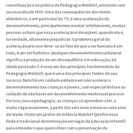
conceituação e na prática da Pedagogia Waldorf, existente com
sucesso desde 1919. Uma das consequências dos meios
eletrônicos, e em particular da TV, é uma aceleração do
desenvolvimento, principalmente mental. Infelizmente, muitas
pessoas acham que essa aceleração é desejável, quando ela é,
na verdade, altamente prejudicial. O problema geral da
aceleração precoce deve-se ao fato de que o ser humano é um
todo, é um ser holístico. Qualquer desenvolvimento unilateral
significa a produção de um desequilíbrio. Em educação, há
idade para tudo. E é esse um dos princípios fundamentais da
Pedagogia Waldorf, que é uma das principais fontes de seu
sucesso. Nela há um cuidado extremo em não acelerar o
desenvolvimento das crianças e jovens, com especial ênfase ao
cuidado de não haver um desenvolvimento intelectual precoce.
Por isso, nessa pedagogia, as crianças só aprendem a ler, e
muito vagarosamente, a partir dos seis anos e meio ou sete anos
de idade. Visite um jardim de infância Waldorf (prefiro essa
linda e tradicional denominação em lugar de Educação Infantil)
para entender o que quero dizer com a preservação da