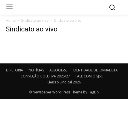
Home
Sindicato ao vivo
Sindicato ao vivo
Sindicato ao vivo
DIRETORIA
NOTÍCIAS
ASSOCIE-SE
IDENTIDADE DE JORNALISTA
CONVEÇÃO COLETIVA 2025/27
FALE COM O SJSC
Eleição Sindical 2026
© Newspaper WordPress Theme by TagDiv