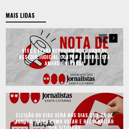
MAIS LIDAS
SJSC E FENAJ REPUDIAM NOVO CASO DE
ASSÉDIO JUDICIAL CONTRA A JORNALISTA
AMANDA MIRANDA
ELEIÇÃO DO SJSC SERÁ NOS DIAS 27 E 28 DE
AGOSTO; SAIBA COMO VOTAR E REGULARIZAR
SUA SITUAÇÃO