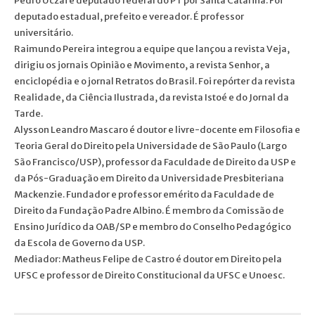
Pedro Uczai é deputado federal do PT por Santa Catarina. Foi
deputado estadual, prefeito e vereador. É professor
universitário.
Raimundo Pereira integrou a equipe que lançou a revista Veja,
dirigiu os jornais Opinião e Movimento, a revista Senhor, a
enciclopédia e o jornal Retratos do Brasil. Foi repórter da revista
Realidade, da Ciência Ilustrada, da revista Istoé e do Jornal da
Tarde.
Alysson Leandro Mascaro é doutor e livre-docente em Filosofia e
Teoria Geral do Direito pela Universidade de São Paulo (Largo
São Francisco/USP), professor da Faculdade de Direito da USP e
da Pós-Graduação em Direito da Universidade Presbiteriana
Mackenzie. Fundador e professor emérito da Faculdade de
Direito da Fundação Padre Albino. É membro da Comissão de
Ensino Jurídico da OAB/SP e membro do Conselho Pedagógico
da Escola de Governo da USP.
Mediador: Matheus Felipe de Castro é doutor em Direito pela
UFSC e professor de Direito Constitucional da UFSC e Unoesc.