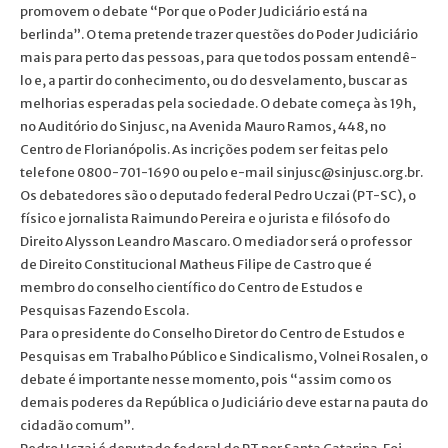
promovem o debate “Por que o Poder Judiciário está na
berlinda”. O tema pretende trazer questões do Poder Judiciário
mais para perto das pessoas, para que todos possam entendê-
lo e, a partir do conhecimento, ou do desvelamento, buscar as
melhorias esperadas pela sociedade. O debate começa às 19h,
no Auditório do Sinjusc, na Avenida Mauro Ramos, 448, no
Centro de Florianópolis. As incrições podem ser feitas pelo
telefone 0800-701-1690 ou pelo e-mail sinjusc@sinjusc.org.br.
Os debatedores são o deputado federal Pedro Uczai (PT-SC), o
físico e jornalista Raimundo Pereira e o jurista e filósofo do
Direito Alysson Leandro Mascaro. O mediador será o professor
de Direito Constitucional Matheus Filipe de Castro que é
membro do conselho científico do Centro de Estudos e
Pesquisas Fazendo Escola.
Para o presidente do Conselho Diretor do Centro de Estudos e
Pesquisas em Trabalho Público e Sindicalismo, Volnei Rosalen, o
debate é importante nesse momento, pois “assim como os
demais poderes da República o Judiciário deve estar na pauta do
cidadão comum”.