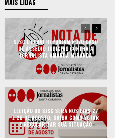
MAIS LIDAS
SJSC E FENAJ REPUDIAM NOVO CASO
DE ASSÉDIO JUDICIAL CONTRA A
JORNALISTA AMANDA MIRANDA
ELEIÇÃO DO SJSC SERÁ NOS DIAS 27
E 28 DE AGOSTO; SAIBA COMO VOTAR
E REGULARIZAR SUA SITUAÇÃO