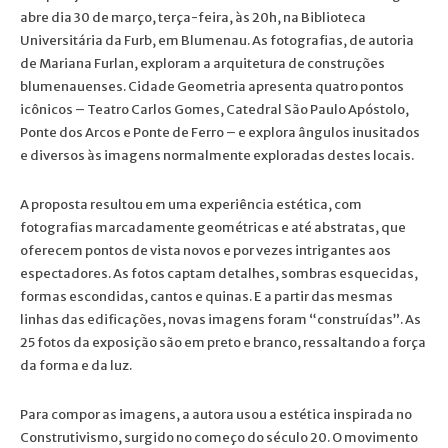
abre dia 30 de março, terça-feira, às 20h, na Biblioteca
Universitária da Furb, em Blumenau. As fotografias, de autoria
de Mariana Furlan, exploram a arquitetura de construções
blumenauenses. Cidade Geometria apresenta quatro pontos
icônicos – Teatro Carlos Gomes, Catedral São Paulo Apóstolo,
Ponte dos Arcos e Ponte de Ferro – e explora ângulos inusitados
e diversos às imagens normalmente exploradas destes locais.
A proposta resultou em uma experiência estética, com
fotografias marcadamente geométricas e até abstratas, que
oferecem pontos de vista novos e por vezes intrigantes aos
espectadores. As fotos captam detalhes, sombras esquecidas,
formas escondidas, cantos e quinas. E a partir das mesmas
linhas das edificações, novas imagens foram “construídas”. As
25 fotos da exposição são em preto e branco, ressaltando a força
da forma e da luz.
Para compor as imagens, a autora usou a estética inspirada no
Construtivismo, surgido no começo do século 20. O movimento