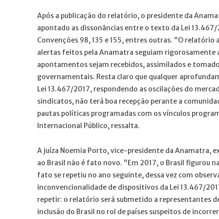
Após a publicação do relatório, o presidente da Anamat
apontado as dissonâncias entre o texto da Lei 13.467
Convenções 98, 135 e 155, entres outras. “O relatório 
alertas feitos pela Anamatra seguiam rigorosamente a
apontamentos sejam recebidos, assimilados e tomados 
governamentais. Resta claro que qualquer aprofundam
Lei 13.467/2017, respondendo as oscilações do merca
sindicatos, não terá boa recepção perante a comunidade
pautas políticas programadas com os vínculos programá
Internacional Público, ressalta.
A juíza Noemia Porto, vice-presidente da Anamatra, e
ao Brasil não é fato novo. “Em 2017, o Brasil figurou na
fato se repetiu no ano seguinte, dessa vez com observ
inconvencionalidade de dispositivos da Lei 13.467/2017
repetir: o relatório será submetido a representantes 
inclusão do Brasil no rol de países suspeitos de incorr