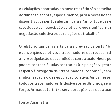
As violações apontadas no novo relatório são semelhant
documento aponta, especialmente, para a necessidade d
dispositivo, os peritos alertam para a “amplitude das 
capacidade da negociação coletiva, o que significa, na 
negociação coletiva e das relações de trabalho”.
O relatório também alerta para a previsão da Lei 13.467
e convenções coletivas a trabalhadores que recebam d
a livre estipulação das condições contratuais. Nesse p
podem conter cláusulas contrárias à legislação vigente
respeito à categoria de “trabalhador autônomo”, dene
sindicalização e o de negociação coletiva. Ainda nesse
todos os trabalhadores, inclusive aos autônomos, send
Forças Armadas (art. 5) e servidores públicos que atua
Fonte: Anamatra