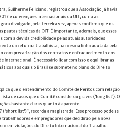
ra, Guilherme Feliciano, registrou que a Associação já havia
/2017 e convenções internacionais da OIT, como as
agora divulgado, pela terceira vez, apenas confirma que os
s pautas técnicas da OIT. É importante, ademais, que esses
com a devida credibilidade pelas atuais autoridades
ento da reforma trabalhista, na mesma linha adotada pela
do com precarização dos contratos e enfraquecimento dos
 internacional. É necessário lidar com isso e equilibrar as
ticos aos quais o Brasil se submete no plano do Direito
xplica que o entendimento do Comitê de Peritos com relação
 lista de casos que o Comitê considerou graves (‘long list’). O
ações bastante claras quanto à aparente
 (‘short list’)”, recorda a magistrada. Esse processo pode se
de trabalhadores e empregadores que decidirão pela nova
erem em violações do Direito Internacional do Trabalho.