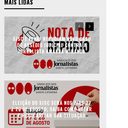
MAIS LIDAS
SJSC E FENAJ REPUDIAM NOVO CASO
DE ASSÉDIO JUDICIAL CONTRA A
JORNALISTA AMANDA MIRANDA
ELEIÇÃO DO SJSC SERÁ NOS DIAS 27
E 28 DE AGOSTO; SAIBA COMO VOTAR
E REGULARIZAR SUA SITUAÇÃO