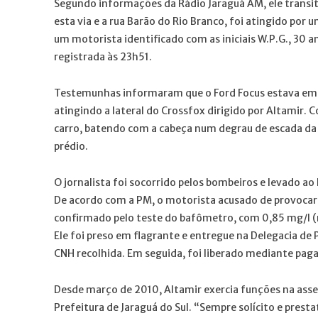
Segundo informações da Rádio Jaraguá AM, ele transit
esta via e a rua Barão do Rio Branco, foi atingido por 
um motorista identificado com as iniciais W.P.G., 30 an
registrada às 23h51.
Testemunhas informaram que o Ford Focus estava em al
atingindo a lateral do Crossfox dirigido por Altamir. 
carro, batendo com a cabeça num degrau de escada da l
prédio.
O jornalista foi socorrido pelos bombeiros e levado a
De acordo com a PM, o motorista acusado de provocar 
confirmado pelo teste do bafômetro, com 0,85 mg/l (mi
Ele foi preso em flagrante e entregue na Delegacia de Po
CNH recolhida. Em seguida, foi liberado mediante pag
Desde março de 2010, Altamir exercia funções na asse
Prefeitura de Jaraguá do Sul. “Sempre solícito e presta