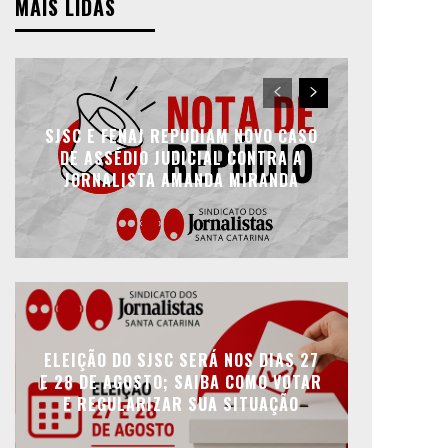
MAIS LIDAS
SJSC E FENAJ REPUDIAM NOVO CASO
DE ASSÉDIO JUDICIAL CONTRA A
JORNALISTA AMANDA MIRANDA
ELEIÇÃO DO SJSC SERÁ NOS DIAS 27
E 28 DE AGOSTO; SAIBA COMO VOTAR
E REGULARIZAR SUA SITUAÇÃO