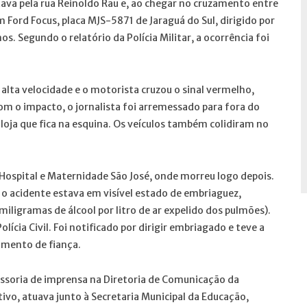
ava pela rua Reinoldo Rau e, ao chegar no cruzamento entre
um Ford Focus, placa MJS-5871 de Jaraguá do Sul, dirigido por
os. Segundo o relatório da Polícia Militar, a ocorrência foi
ta velocidade e o motorista cruzou o sinal vermelho,
Com o impacto, o jornalista foi arremessado para fora do
oja que fica na esquina. Os veículos também colidiram no
o Hospital e Maternidade São José, onde morreu logo depois.
o acidente estava em visível estado de embriaguez,
ligramas de álcool por litro de ar expelido dos pulmões).
lícia Civil. Foi notificado por dirigir embriagado e teve a
amento de fiança.
ssoria de imprensa na Diretoria de Comunicação da
tivo, atuava junto à Secretaria Municipal da Educação,