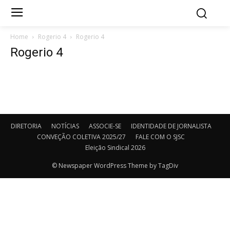
Home
Rogerio 4
Rogerio 4
Rogerio 4
DIRETORIA
NOTÍCIAS
ASSOCIE-SE
IDENTIDADE DE JORNALISTA
CONVEÇÃO COLETIVA 2025/27
FALE COM O SJSC
Eleição Sindical 2026
© Newspaper WordPress Theme by TagDiv