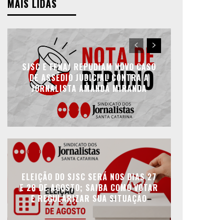
MAIS LIDAS
SJSC E FENAJ REPUDIAM NOVO CASO
DE ASSÉDIO JUDICIAL CONTRA A
JORNALISTA AMANDA MIRANDA
ELEIÇÃO DO SJSC SERÁ NOS DIAS 27
E 28 DE AGOSTO; SAIBA COMO VOTAR
E REGULARIZAR SUA SITUAÇÃO