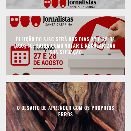
ELEIÇÃO DO SJSC SERÁ NOS DIAS 27 E 28 DE
AGOSTO; SAIBA COMO VOTAR E REGULARIZAR
SUA SITUAÇÃO
O DESAFIO DE APRENDER COM OS PRÓPRIOS
ERROS