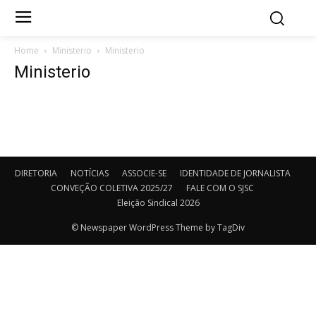
Home
Ministerio
Ministerio
Ministerio
DIRETORIA
NOTÍCIAS
ASSOCIE-SE
IDENTIDADE DE JORNALISTA
CONVEÇÃO COLETIVA 2025/27
FALE COM O SJSC
Eleição Sindical 2026
© Newspaper WordPress Theme by TagDiv