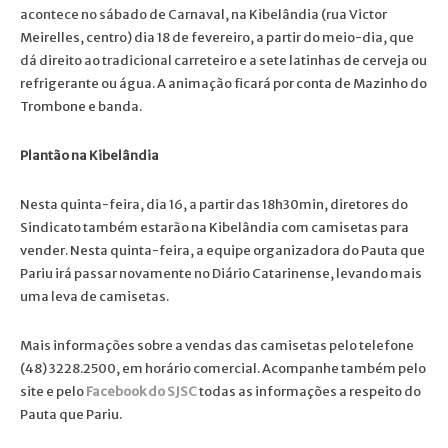
acontece no sábado de Carnaval, na Kibelândia (rua Victor
Meirelles, centro) dia 18 de fevereiro, a partir do meio-dia, que
dá direito ao tradicional carreteiro e a sete latinhas de cerveja ou
refrigerante ou água. A animação ficará por conta de Mazinho do
Trombone e banda.
Plantão na Kibelândia
Nesta quinta-feira, dia 16, a partir das 18h30min, diretores do
Sindicato também estarão na Kibelândia com camisetas para
vender. Nesta quinta-feira, a equipe organizadora do Pauta que
Pariu irá passar novamente no Diário Catarinense, levando mais
uma leva de camisetas.
Mais informações sobre a vendas das camisetas pelo telefone
(48) 3228.2500, em horário comercial. Acompanhe também pelo
site e pelo
Facebook do SJSC
todas as informações a respeito do
Pauta que Pariu.