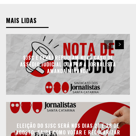
MAIS LIDAS
SJSC E FENAJ REPUDIAM NOVO CASO DE
ASSÉDIO JUDICIAL CONTRA A JORNALISTA
AMANDA MIRANDA
ELEIÇÃO DO SJSC SERÁ NOS DIAS 27 E 28 DE
AGOSTO; SAIBA COMO VOTAR E REGULARIZAR