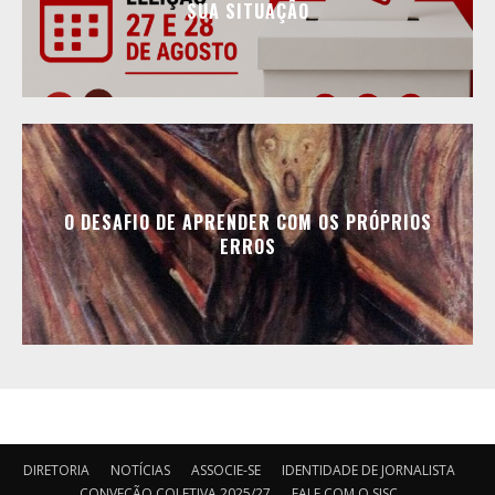
SUA SITUAÇÃO
O DESAFIO DE APRENDER COM OS PRÓPRIOS
ERROS
DIRETORIA
NOTÍCIAS
ASSOCIE-SE
IDENTIDADE DE JORNALISTA
CONVEÇÃO COLETIVA 2025/27
FALE COM O SJSC