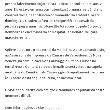
pesar o falecimento do jornalista Tadeu Ronconi Spilere, aos 33
anos. Ele estava em uma confraternização, numa residência na
Zona Sul do Balneário Rincão no momento do acidente, neste
domingo (14). Tadeu sofreu um choque elétrico ao sair da
piscina e pegar num microfone. Ele foi socorrido pelo Corpo de
Bombeiros e encaminhado ao Hospital São Donato, de Içara,
mas não resistiu.
Spilere atuou no extinto Jornal da Manhã, na Ápice Comunicação,
na Assessoria de Imprensa da Câmara de Vereadores de Nova
Veneza, na comunicação do Caravaggio Futebol Clube e no
Jornal Nossa Gente. O corpo do jornalista será velado na capela
mortuária do Cemitério do Caravaggio. O sepultamento ocorreu
às 17 horas desta segunda-feira, no mesmo local.
O SJSC se solidariza com amigos e familiares do jornalista neste
momento difícil.
Com informações do site
Engeplus