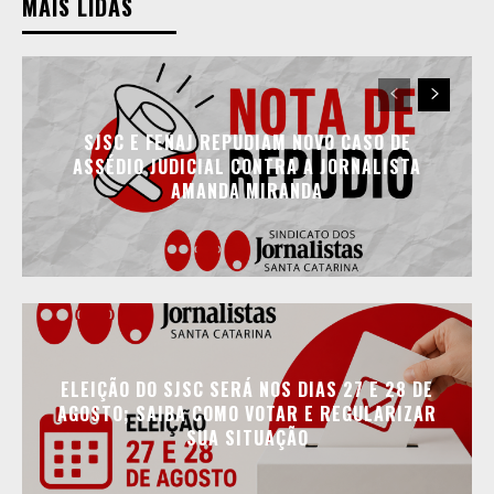
MAIS LIDAS
SJSC E FENAJ REPUDIAM NOVO CASO DE
ASSÉDIO JUDICIAL CONTRA A JORNALISTA
AMANDA MIRANDA
ELEIÇÃO DO SJSC SERÁ NOS DIAS 27 E 28 DE
AGOSTO; SAIBA COMO VOTAR E REGULARIZAR
SUA SITUAÇÃO