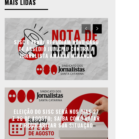
MAIS LIDAS
SJSC E FENAJ REPUDIAM NOVO CASO
DE ASSÉDIO JUDICIAL CONTRA A
JORNALISTA AMANDA MIRANDA
ELEIÇÃO DO SJSC SERÁ NOS DIAS 27
E 28 DE AGOSTO; SAIBA COMO VOTAR
E REGULARIZAR SUA SITUAÇÃO