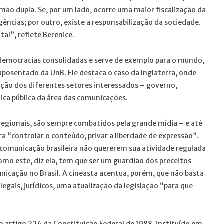
mão dupla. Se, por um lado, ocorre uma maior fiscalização da
ências; por outro, existe a responsabilização da sociedade.
l”, reflete Berenice.
 democracias consolidadas e serve de exemplo para o mundo,
 aposentado da UnB. Ele destaca o caso da Inglaterra, onde
ão dos diferentes setores interessados – governo,
ítica pública da área das comunicações.
regionais, são sempre combatidos pela grande mídia – e até
a “controlar o conteúdo, privar a liberdade de expressão”.
a comunicação brasileira não quererem sua atividade regulada
o este, diz ela, tem que ser um guardião dos preceitos
unicação no Brasil. A cineasta acentua, porém, que não basta
egais, jurídicos, uma atualização da legislação “para que
o artigo 224 da Constituição Federal de 1988, instituído em