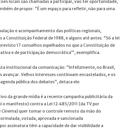
ções locais são chamadas a participar, vão ter oportunidade,
ambém de propor. “É um espaço para refletir, não para uma
mulação e acompanhamento das políticas regionais,
s a Constituição Federal de 1988, e alguns até antes. “Só a lei
 previsto 17 conselhos espelhados no que a Constituição de
tiva e de participação democrática’”, exemplifica.
sta institucional da comunicação: “Infelizmente, no Brasil,
 avançar. Velhos interesses continuam encastelados, e os
agenda pública dos debates”, detaca ele.
ivo da grande mídia é a recente campanha publicitária da
ui o manifesto) contra a Lei 12.485/2011 (da TV por
de Cinema) quer tomar o controle remoto da mão do
 formulada, votada, aprovada e sancionada
r assinatura têm a capacidade de dar visibilidade a