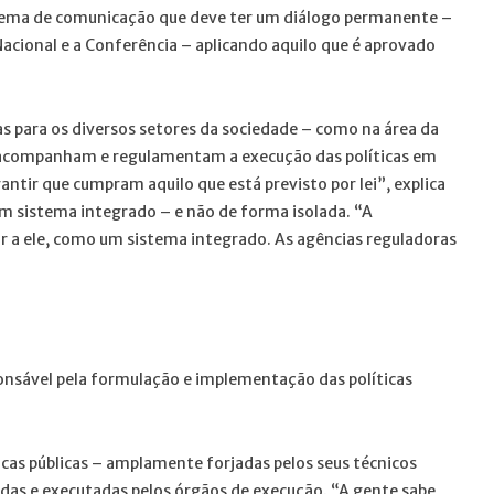
stema de comunicação que deve ter um diálogo permanente –
cional e a Conferência – aplicando aquilo que é aprovado
as para os diversos setores da sociedade – como na área da
as acompanham e regulamentam a execução das políticas em
ntir que cumpram aquilo que está previsto por lei”, explica
 sistema integrado – e não de forma isolada. “A
r a ele, como um sistema integrado. As agências reguladoras
nsável pela formulação e implementação das políticas
icas públicas – amplamente forjadas pelos seus técnicos
adas e executadas pelos órgãos de execução. “A gente sabe