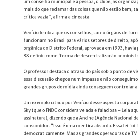
um conselho municipal e a pessoa, o clube, as organiza
mais do que reclamar das coisas que não estão bem, t
crítica vazia”, afirma a cineasta.
Venício lembra que os conselhos, como órgãos de for
funcionam no Brasil para vários setores de direito, apó
orgânica do Distrito Federal, aprovada em 1993, havia
88 definiu como ‘forma de descentralização administra
O professor destaca o atraso do país sob o ponto de vi
essa discussão chegou num impasse e não conseguimos
grandes grupos de mídia ainda conseguem controlar a 
Um exemplo citado por Venício desse aspecto corporat
Sky (que o FNDC considera velada e falaciosa – Leia aq
assinatura), dizendo que a Ancine (Agência Nacional 
consumidor. “Isso é uma mentira absurda. Essa lei foi
democraticamente. Mas as grandes operadoras de TV po