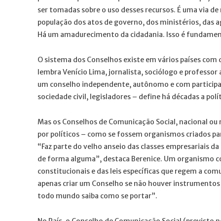
ser tomadas sobre o uso desses recursos. É uma via de 
população dos atos de governo, dos ministérios, das ag
Há um amadurecimento da cidadania. Isso é fundamenta
O sistema dos Conselhos existe em vários países com
lembra Venício Lima, jornalista, sociólogo e professor
um conselho independente, autônomo e com participaç
sociedade civil, legisladores – define há décadas a pol
Mas os Conselhos de Comunicação Social, nacional ou 
por políticos – como se fossem organismos criados par
“Faz parte do velho anseio das classes empresariais d
de forma alguma”, destaca Berenice. Um organismo com
constitucionais e das leis específicas que regem a com
apenas criar um Conselho se não houver instrumentos l
todo mundo saiba como se portar”.
No País, o Conselho de Comunicação Social (previsto n