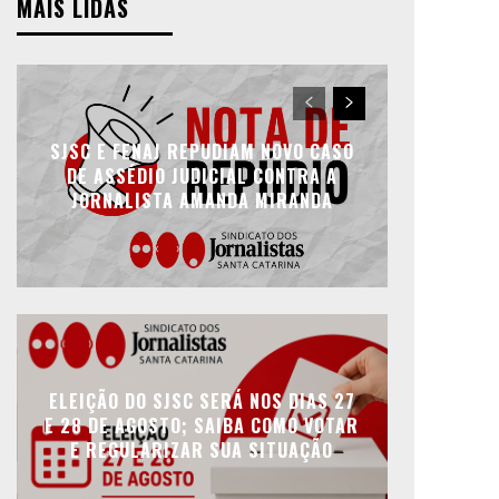
MAIS LIDAS
SJSC E FENAJ REPUDIAM NOVO CASO
DE ASSÉDIO JUDICIAL CONTRA A
JORNALISTA AMANDA MIRANDA
ELEIÇÃO DO SJSC SERÁ NOS DIAS 27
E 28 DE AGOSTO; SAIBA COMO VOTAR
E REGULARIZAR SUA SITUAÇÃO