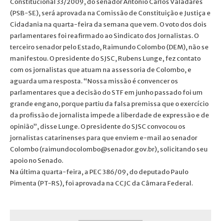
Constitucional 33/2009, do senador Antonio Carlos Valadares
(PSB-SE), será aprovada na Comissão de Constituição e Justiça e
Cidadania na quarta-feira da semana que vem. O voto dos dois
parlamentares foi reafirmado ao Sindicato dos Jornalistas. O
terceiro senador pelo Estado, Raimundo Colombo (DEM), não se
manifestou. O presidente do SJSC, Rubens Lunge, fez contato
com os jornalistas que atuam na assessoria de Colombo, e
aguarda uma resposta. “Nossa missão é convencer os
parlamentares que a decisão do STF em junho passado foi um
grande engano, porque partiu da falsa premissa que o exercício
da profissão de jornalista impede a liberdade de expressão e de
opinião”, disse Lunge. O presidente do SJSC convocou os
jornalistas catarinenses para que enviem e-mail ao senador
Colombo (raimundocolombo@senador.gov.br), solicitando seu
apoio no Senado.
Na última quarta-feira, a PEC 386/09, do deputado Paulo
Pimenta (PT-RS), foi aprovada na CCJC da Câmara Federal.