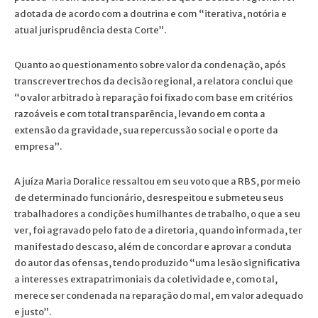
adotada de acordo com a doutrina e com “iterativa, notória e
atual jurisprudência desta Corte”.
Quanto ao questionamento sobre valor da condenação, após
transcrever trechos da decisão regional, a relatora conclui que
“o valor arbitrado à reparação foi fixado com base em critérios
razoáveis e com total transparência, levando em conta a
extensão da gravidade, sua repercussão social e o porte da
empresa”.
A juíza Maria Doralice ressaltou em seu voto que a RBS, por meio
de determinado funcionário, desrespeitou e submeteu seus
trabalhadores a condições humilhantes de trabalho, o que a seu
ver, foi agravado pelo fato de a diretoria, quando informada, ter
manifestado descaso, além de concordar e aprovar a conduta
do autor das ofensas, tendo produzido “uma lesão significativa
a interesses extrapatrimoniais da coletividade e, como tal,
merece ser condenada na reparação do mal, em valor adequado
e justo”.