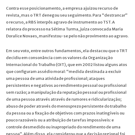
Contra esse posicionamento, a empresa ajuizou recurso de
revista, mas o TRT denegou seu seguimento. Para “destrancar”
o recurso, a RBS interpôs agravo de instrumento ao TST. A
relatora do processo na Sétima Turma, juíza convocada Maria
Doralice Novaes, manifestou-se pelo não provimento ao agravo.
Em seu voto, entre outros fundamentos, ela destacou que o TRT
decidiu em consonância com os valores da Organização
Internacional do Trabalho (OIT), que em 2002 listou alguns atos
que configuram assédio moral: “medida destinada a excluir
uma pessoa de uma atividade profissional; ataques
persistentes e negativos ao rendimento pessoal ou profissional
sem razão; a manipulação da reputação pessoal ou profissional
de uma pessoa através através de rumores e ridicularização;
abuso de poder através do menosprezo persistente do trabalho
da pessoa ou a fixação de objetivos com prazos inatingíveis ou
pouco razoáveis ou a atribuição de tarefas impossíveis: e
controle desmedido ou inapropriado do rendimento de uma
pessoa”. Além disso, ela considerou que a decisão regional foi