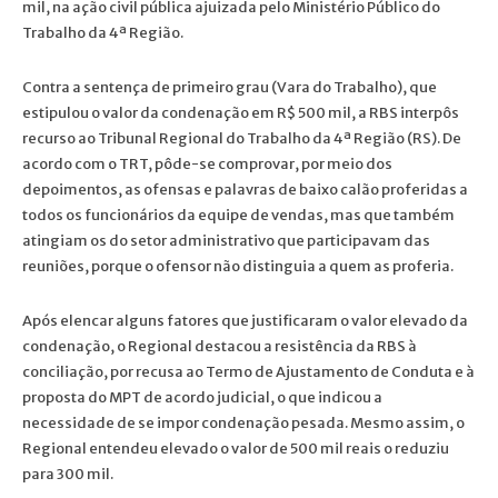
mil, na ação civil pública ajuizada pelo Ministério Público do
Trabalho da 4ª Região.
Contra a sentença de primeiro grau (Vara do Trabalho), que
estipulou o valor da condenação em R$ 500 mil, a RBS interpôs
recurso ao Tribunal Regional do Trabalho da 4ª Região (RS). De
acordo com o TRT, pôde-se comprovar, por meio dos
depoimentos, as ofensas e palavras de baixo calão proferidas a
todos os funcionários da equipe de vendas, mas que também
atingiam os do setor administrativo que participavam das
reuniões, porque o ofensor não distinguia a quem as proferia.
Após elencar alguns fatores que justificaram o valor elevado da
condenação, o Regional destacou a resistência da RBS à
conciliação, por recusa ao Termo de Ajustamento de Conduta e à
proposta do MPT de acordo judicial, o que indicou a
necessidade de se impor condenação pesada. Mesmo assim, o
Regional entendeu elevado o valor de 500 mil reais o reduziu
para 300 mil.