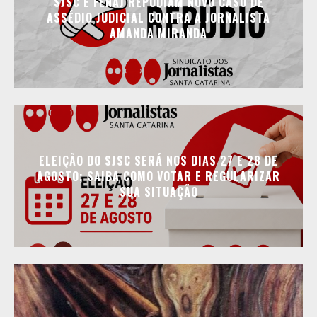
SJSC E FENAJ REPUDIAM NOVO CASO DE
ASSÉDIO JUDICIAL CONTRA A JORNALISTA
AMANDA MIRANDA
ELEIÇÃO DO SJSC SERÁ NOS DIAS 27 E 28 DE
AGOSTO; SAIBA COMO VOTAR E REGULARIZAR
SUA SITUAÇÃO