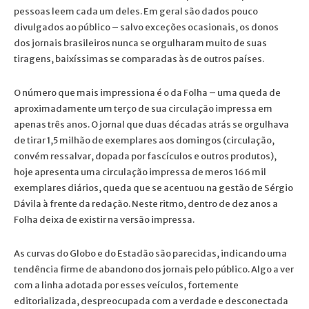
pessoas leem cada um deles. Em geral são dados pouco
divulgados ao público – salvo exceções ocasionais, os donos
dos jornais brasileiros nunca se orgulharam muito de suas
tiragens, baixíssimas se comparadas às de outros países.
O número que mais impressiona é o da Folha – uma queda de
aproximadamente um terço de sua circulação impressa em
apenas três anos. O jornal que duas décadas atrás se orgulhava
de tirar 1,5 milhão de exemplares aos domingos (circulação,
convém ressalvar, dopada por fascículos e outros produtos),
hoje apresenta uma circulação impressa de meros 166 mil
exemplares diários, queda que se acentuou na gestão de Sérgio
Dávila à frente da redação. Neste ritmo, dentro de dez anos a
Folha deixa de existir na versão impressa.
As curvas do Globo e do Estadão são parecidas, indicando uma
tendência firme de abandono dos jornais pelo público. Algo a ver
com a linha adotada por esses veículos, fortemente
editorializada, despreocupada com a verdade e desconectada