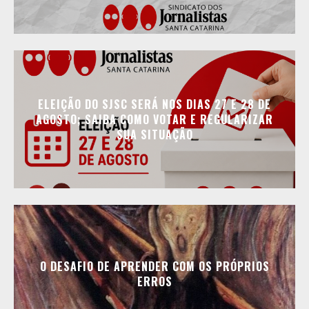
ELEIÇÃO DO SJSC SERÁ NOS DIAS 27 E 28 DE
AGOSTO; SAIBA COMO VOTAR E REGULARIZAR
SUA SITUAÇÃO
O DESAFIO DE APRENDER COM OS PRÓPRIOS
ERROS