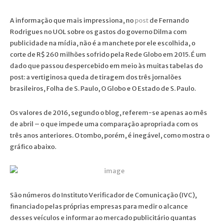
A informação que mais impressiona, no
post
de Fernando
Rodrigues no UOL sobre os gastos do governo Dilma com
publicidade na mídia, não é a manchete por ele escolhida, o
corte de R$ 260 milhões sofrido pela Rede Globo em 2015. É um
dado que passou despercebido em meio às muitas tabelas do
post: a vertiginosa queda de tiragem dos três jornalões
brasileiros, Folha de S. Paulo, O Globo e O Estado de S. Paulo.
Os valores de 2016, segundo o blog, referem-se apenas ao mês
de abril – o que impede uma comparação apropriada com os
três anos anteriores. O tombo, porém, é inegável, como mostra o
gráfico abaixo.
São números do Instituto Verificador de Comunicação (IVC),
financiado pelas próprias empresas para medir o alcance
desses veículos e informar ao mercado publicitário quantas