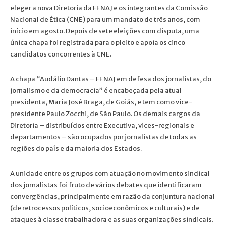
eleger a nova Diretoria da FENAJ e os integrantes da Comissão
Nacional de Ética (CNE) para um mandato de três anos, com
início em agosto. Depois de sete eleições com disputa, uma
única chapa foi registrada para o pleito e apoia os cinco
candidatos concorrentes à CNE.
A chapa “Audálio Dantas – FENAJ em defesa dos jornalistas, do
jornalismo e da democracia” é encabeçada pela atual
presidenta, Maria José Braga, de Goiás, e tem como vice-
presidente Paulo Zocchi, de São Paulo. Os demais cargos da
Diretoria – distribuídos entre Executiva, vices-regionais e
departamentos – são ocupados por jornalistas de todas as
regiões do país e da maioria dos Estados.
A unidade entre os grupos com atuação no movimento sindical
dos jornalistas foi fruto de vários debates que identificaram
convergências, principalmente em razão da conjuntura nacional
(de retrocessos políticos, socioeconômicos e culturais) e de
ataques à classe trabalhadora e as suas organizações sindicais.