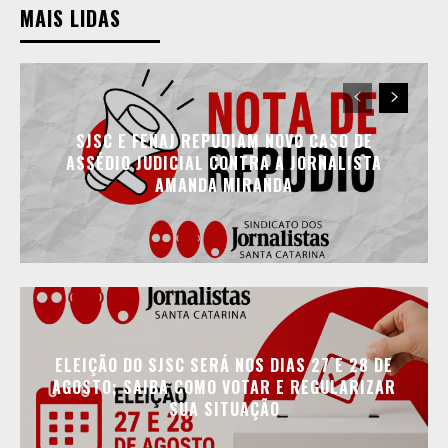
MAIS LIDAS
SJSC E FENAJ REPUDIAM NOVO CASO DE
ASSÉDIO JUDICIAL CONTRA A JORNALISTA
AMANDA MIRANDA
ELEIÇÃO DO SJSC SERÁ NOS DIAS 27 E 28 DE
AGOSTO; SAIBA COMO VOTAR E REGULARIZAR
SUA SITUAÇÃO