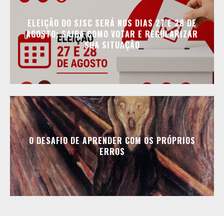
ELEIÇÃO DO SJSC SERÁ NOS DIAS 27 E 28 DE
AGOSTO; SAIBA COMO VOTAR E REGULARIZAR
SUA SITUAÇÃO
O DESAFIO DE APRENDER COM OS PRÓPRIOS
ERROS