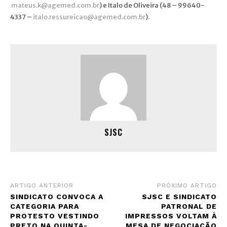
mateus.k@agemed.com.br
) e Italo de Oliveira (48 – 99640-
4337 –
italo.ressureicao@agemed.com.br
).
SJSC
ARTIGO ANTERIOR
PRÓXIMO ARTIGO
SINDICATO CONVOCA A
SJSC E SINDICATO
CATEGORIA PARA
PATRONAL DE
PROTESTO VESTINDO
IMPRESSOS VOLTAM À
PRETO NA QUINTA-
MESA DE NEGOCIAÇÃO