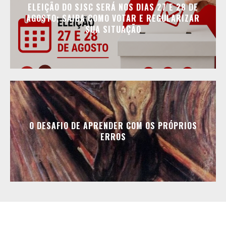
ELEIÇÃO DO SJSC SERÁ NOS DIAS 27 E 28 DE
AGOSTO; SAIBA COMO VOTAR E REGULARIZAR
SUA SITUAÇÃO
O DESAFIO DE APRENDER COM OS PRÓPRIOS
ERROS