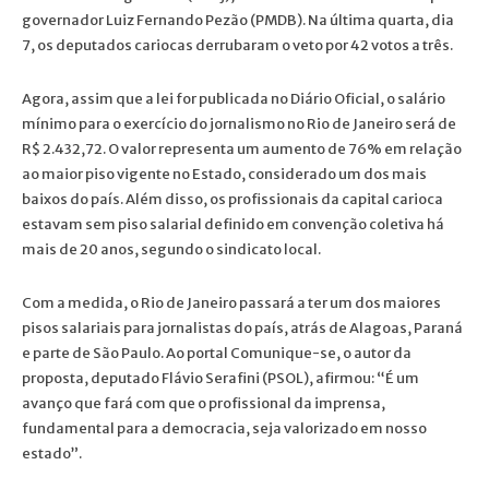
governador Luiz Fernando Pezão (PMDB). Na última quarta, dia
7, os deputados cariocas derrubaram o veto por 42 votos a três.
Agora, assim que a lei for publicada no Diário Oficial, o salário
mínimo para o exercício do jornalismo no Rio de Janeiro será de
R$ 2.432,72. O valor representa um aumento de 76% em relação
ao maior piso vigente no Estado, considerado um dos mais
baixos do país. Além disso, os profissionais da capital carioca
estavam sem piso salarial definido em convenção coletiva há
mais de 20 anos, segundo o sindicato local.
Com a medida, o Rio de Janeiro passará a ter um dos maiores
pisos salariais para jornalistas do país, atrás de Alagoas, Paraná
e parte de São Paulo. Ao portal Comunique-se, o autor da
proposta, deputado Flávio Serafini (PSOL), afirmou: “É um
avanço que fará com que o profissional da imprensa,
fundamental para a democracia, seja valorizado em nosso
estado”.