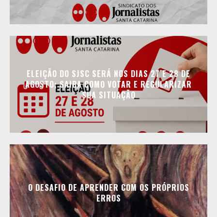
ELEIÇÃO DO SJSC SERÁ NOS DIAS 27 E 28 DE
AGOSTO; SAIBA COMO VOTAR E REGULARIZAR
SUA SITUAÇÃO
O DESAFIO DE APRENDER COM OS PRÓPRIOS
ERROS