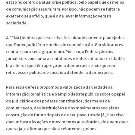
estão no centro da atual crise política, pelo papel que os meios
de comunicação assumiram. Por isso, não podem se furtar a
exercer o seu ofício, que é o de levar informação veraz à
sociedade.
A FENAJ lembra que esta crise foi cuidadosamente planejada e
que Poder Judiciário e meios de comunicação têm sido atores
centrais para seu aguçamento. Por isso, a Federação dos
Jornalistas conclama as entidades e todos cidadãos e cidadãs
brasileiros que têm apreço pela democracia e não querem
retrocessos políticos e sociais a defender a democracia.
Para essa defesa propomos a valorização da verdadeira
informação jornalística e o amplo debate público sobre o papel
do Judiciário e dos poderes constituídos, dos meios de
comunicação, das instituições e dos movimentos sociais na
construção do futuro do país e de seu povo. Desde já, é preciso
dar um basta às ações e movimentos autoritários, de quem quer
que seja, e afirmar que não aceitaremos golpes.