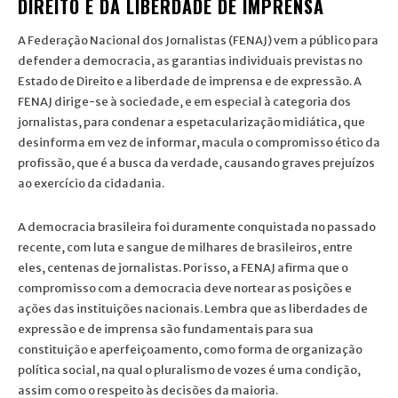
DIREITO E DA LIBERDADE DE IMPRENSA
A Federação Nacional dos Jornalistas (FENAJ) vem a público para
defender a democracia, as garantias individuais previstas no
Estado de Direito e a liberdade de imprensa e de expressão. A
FENAJ dirige-se à sociedade, e em especial à categoria dos
jornalistas, para condenar a espetacularização midiática, que
desinforma em vez de informar, macula o compromisso ético da
profissão, que é a busca da verdade, causando graves prejuízos
ao exercício da cidadania.
A democracia brasileira foi duramente conquistada no passado
recente, com luta e sangue de milhares de brasileiros, entre
eles, centenas de jornalistas. Por isso, a FENAJ afirma que o
compromisso com a democracia deve nortear as posições e
ações das instituições nacionais. Lembra que as liberdades de
expressão e de imprensa são fundamentais para sua
constituição e aperfeiçoamento, como forma de organização
política social, na qual o pluralismo de vozes é uma condição,
assim como o respeito às decisões da maioria.