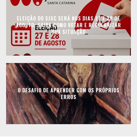
ELEIÇÃO DO SJSC SERÁ NOS DIAS 27 E 28 DE
AGOSTO; SAIBA COMO VOTAR E REGULARIZAR
SUA SITUAÇÃO
O DESAFIO DE APRENDER COM OS PRÓPRIOS
ERROS