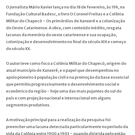
O jornalista Mário Xavier lança no dia 18 de fevereiro, às 19h, na
Fundação Cultural Badesc, o livro O Coronel Freitas e a Colônia
Militar do Chapecó – Os primórdios de Xanxerê e a colonização
do Oeste Catarinense. A obra, com conteúdo inédito, resgata
lacunas da memória do oeste catarinense e sua ocupação,
colonização e desenvolvimento no final do século XIX e começo
do século XX.
O autor teve como foco a Colônia Militar do Chapecó, origem do
atual município de Xanxerê, e o papel que desempenhou no
apoio pioneiro à população civil e na promoção da base essencial
que permitiu progressivamente o desenvolvimento social e
econômico da região − hoje uma das mais pujantes do sul do
país e com projeção nacional e internacional em alguns
segmentos produtivos.
A motivação principal para a realização da pesquisa foi
preencher uma lacuna detectada particularmente no período da
vida da Colônia entre 1900 a 1903 − quando dirigida pelo então