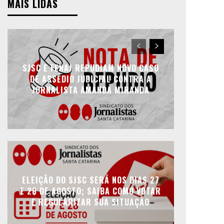
MAIS LIDAS
SJSC E FENAJ REPUDIAM NOVO CASO
DE ASSÉDIO JUDICIAL CONTRA A
JORNALISTA AMANDA MIRANDA
ELEIÇÃO DO SJSC SERÁ NOS DIAS 27
E 28 DE AGOSTO; SAIBA COMO VOTAR
E REGULARIZAR SUA SITUAÇÃO