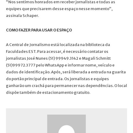
“Nos sentimos honrados em receber jornalistas e todas as
equipes que precisarem desse espaço nesse momento”,
assinala Schaper.
COMO FAZER PARA USAR O ESPAÇO
A Central de Jornalismo está localizada na biblioteca da
Faculdades EST. Para acessar, é necessário contatar os
jornalistas José Nunes (51) 99949.3142 e Magali Schmitt
(51)99972.3777 pelo WhatsApp e informar nome, veículo e
dados de identificação. Após, será liberada a entrada na guarita
do portão principal de entrada. Os jornalistas e equipes
ganharão um crachá para permanecer nas dependências. O local
dispõe também de estacionamento gratuito.