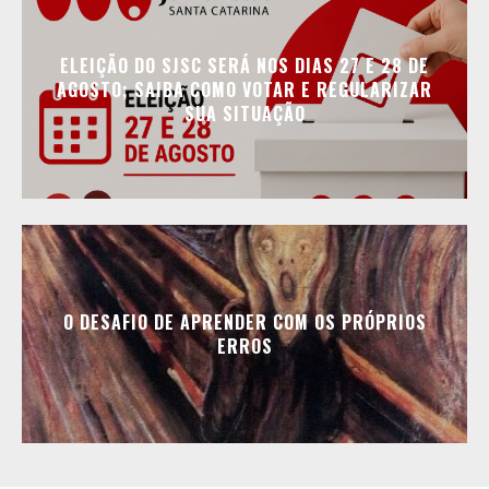
ELEIÇÃO DO SJSC SERÁ NOS DIAS 27 E 28 DE
AGOSTO; SAIBA COMO VOTAR E REGULARIZAR
SUA SITUAÇÃO
O DESAFIO DE APRENDER COM OS PRÓPRIOS
ERROS