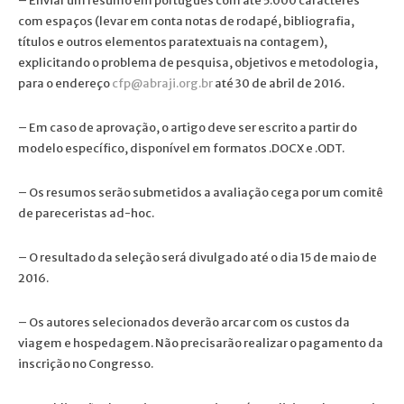
– Enviar um resumo em português com até 5.000 caracteres
com espaços (levar em conta notas de rodapé, bibliografia,
títulos e outros elementos paratextuais na contagem),
explicitando o problema de pesquisa, objetivos e metodologia,
para o endereço
cfp@abraji.org.br
até 30 de abril de 2016.
– Em caso de aprovação, o artigo deve ser escrito a partir do
modelo específico, disponível em formatos .DOCX e .ODT.
– Os resumos serão submetidos a avaliação cega por um comitê
de pareceristas ad-hoc.
– O resultado da seleção será divulgado até o dia 15 de maio de
2016.
– Os autores selecionados deverão arcar com os custos da
viagem e hospedagem. Não precisarão realizar o pagamento da
inscrição no Congresso.