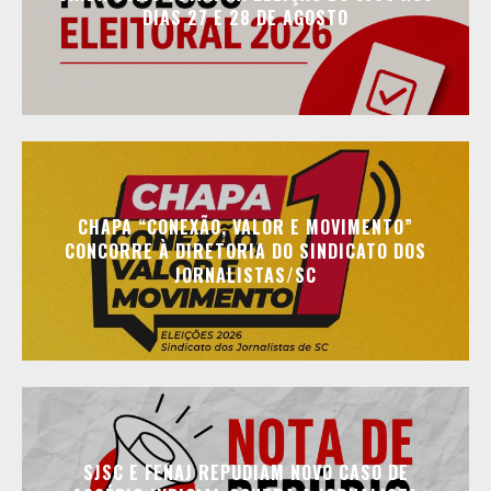
DIAS 27 E 28 DE AGOSTO
CHAPA “CONEXÃO, VALOR E MOVIMENTO”
CONCORRE À DIRETORIA DO SINDICATO DOS
JORNALISTAS/SC
SJSC E FENAJ REPUDIAM NOVO CASO DE