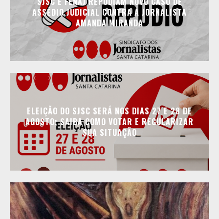
SJSC E FENAJ REPUDIAM NOVO CASO DE
ASSÉDIO JUDICIAL CONTRA A JORNALISTA
AMANDA MIRANDA
ELEIÇÃO DO SJSC SERÁ NOS DIAS 27 E 28 DE
AGOSTO; SAIBA COMO VOTAR E REGULARIZAR
SUA SITUAÇÃO