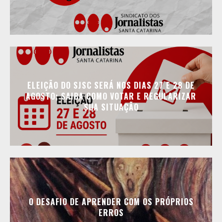
ELEIÇÃO DO SJSC SERÁ NOS DIAS 27 E 28 DE
AGOSTO; SAIBA COMO VOTAR E REGULARIZAR
SUA SITUAÇÃO
O DESAFIO DE APRENDER COM OS PRÓPRIOS
ERROS