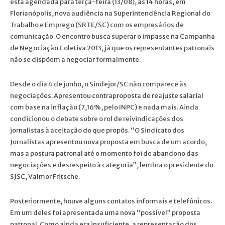
está agendada para terça-feira (13/08), às 14 horas, em
Florianópolis, nova audiência na Superintendência Regional do
Trabalho e Emprego (SRTE/SC) com os empresários de
comunicação. O encontro busca superar o impasse na Campanha
de Negociação Coletiva 2013, já que os representantes patronais
não se dispõem a negociar formalmente.
Desde o dia 4 de junho, o Sindejor/SC não comparece às
negociações. Apresentou contraproposta de reajuste salarial
com base na inflação (7,16%, pelo INPC) e nada mais. Ainda
condicionou o debate sobre o rol de reivindicações dos
jornalistas à aceitação do que propôs. “O Sindicato dos
Jornalistas apresentou nova proposta em busca de um acordo,
mas a postura patronal até o momento foi de abandono das
negociações e desrespeito à categoria”, lembra o presidente do
SJSC, Valmor Fritsche.
Posteriormente, houve alguns contatos informais e telefônicos.
Em um deles foi apresentada uma nova “possível” proposta
patronal. Como ainda era insuficiente, a representação dos