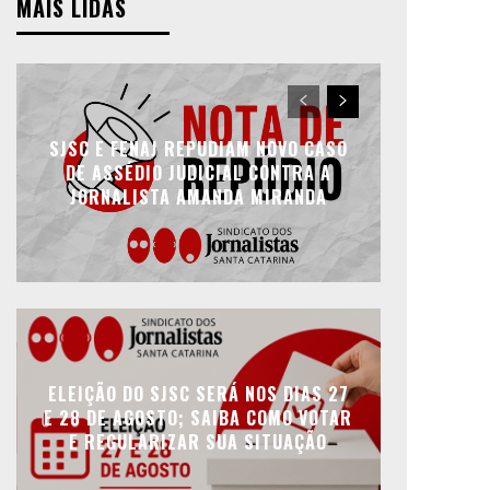
MAIS LIDAS
SJSC E FENAJ REPUDIAM NOVO CASO
DE ASSÉDIO JUDICIAL CONTRA A
JORNALISTA AMANDA MIRANDA
ELEIÇÃO DO SJSC SERÁ NOS DIAS 27
E 28 DE AGOSTO; SAIBA COMO VOTAR
E REGULARIZAR SUA SITUAÇÃO