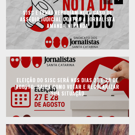
SJSC E FENAJ REPUDIAM NOVO CASO DE
ASSÉDIO JUDICIAL CONTRA A JORNALISTA
AMANDA MIRANDA
ELEIÇÃO DO SJSC SERÁ NOS DIAS 27 E 28 DE
AGOSTO; SAIBA COMO VOTAR E REGULARIZAR
SUA SITUAÇÃO