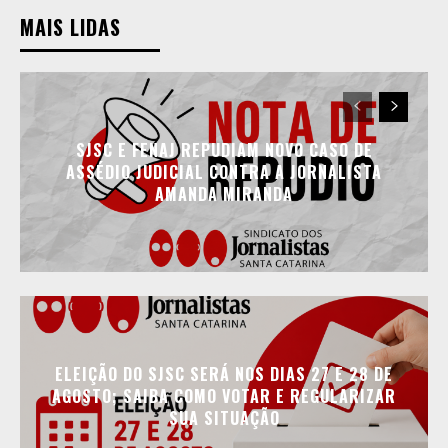
MAIS LIDAS
SJSC E FENAJ REPUDIAM NOVO CASO DE
ASSÉDIO JUDICIAL CONTRA A JORNALISTA
AMANDA MIRANDA
ELEIÇÃO DO SJSC SERÁ NOS DIAS 27 E 28 DE
AGOSTO; SAIBA COMO VOTAR E REGULARIZAR
SUA SITUAÇÃO