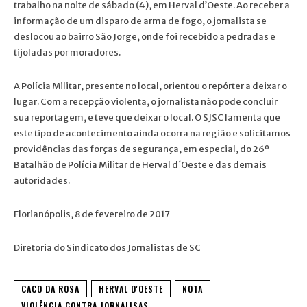
trabalho na noite de sábado (4), em Herval d’Oeste. Ao receber a
informação de um disparo de arma de fogo, o jornalista se
deslocou ao bairro São Jorge, onde foi recebido a pedradas e
tijoladas por moradores.
A Polícia Militar, presente no local, orientou o repórter a deixar o
lugar. Com a recepção violenta, o jornalista não pode concluir
sua reportagem, e teve que deixar o local. O SJSC lamenta que
este tipo de acontecimento ainda ocorra na região e solicitamos
providências das forças de segurança, em especial, do 26º
Batalhão de Polícia Militar de Herval d´Oeste e das demais
autoridades.
Florianópolis, 8 de fevereiro de 2017
Diretoria do Sindicato dos Jornalistas de SC
CACO DA ROSA
HERVAL D'OESTE
NOTA
VIOLÊNCIA CONTRA JORNALISAS