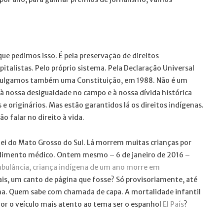
que pedimos isso. É pela preservação de direitos
italistas. Pelo próprio sistema. Pela Declaração Universal
omulgamos também uma Constituição, em 1988. Não é um
à nossa desigualdade no campo e à nossa dívida histórica
 originários. Mas estão garantidos lá os direitos indígenas.
o falar no direito à vida.
lei do Mato Grosso do Sul. Lá morrem muitas crianças por
ndimento médico. Ontem mesmo – 6 de janeiro de 2016 –
ulância, criança indígena de um ano morre em
ais, um canto de página que fosse? Só provisoriamente, até
a. Quem sabe com chamada de capa. A mortalidade infantil
or o veículo mais atento ao tema ser o espanhol
El País
?