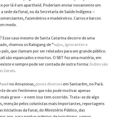
ce por lá é um apartheid. Poderiam enviar novamente um
a sede da Funai, ou da Secretaria de Saúde Indígena –
comerciantes, fazendeiros e madeireiros. Carros e barcos
com medo.
d? Esse caso mesmo de Santa Catarina decorre de uma
nado, chamou os Kaingang de “
sujos, ignorantes e
do país, que clamam por ser relatados para um grande público.
ali são espancados e mortos. O SBT fez uma matéria, em
a existe e sempre pode ser contada de outra forma:
Índios são
as Gerais
.
Mawé
no Amazonas,
povos diversos
em Santarém, no Pará.
iante de um fenômeno que não pode motivar apenas
mais grave – e nem isso tem ocorrido. Trata-se de algo
es, menção pelos colunistas mais importantes, reportagens
iniciativas da Funai, do Ministério Público, das
por ano, para ganhar prêmios de jornalismo, vamos