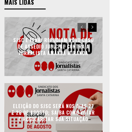
MAIS LIDAS
SJSC E FENAJ REPUDIAM NOVO CASO
DE ASSÉDIO JUDICIAL CONTRA A
JORNALISTA AMANDA MIRANDA
ELEIÇÃO DO SJSC SERÁ NOS DIAS 27
E 28 DE AGOSTO; SAIBA COMO VOTAR
E REGULARIZAR SUA SITUAÇÃO