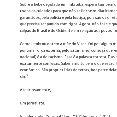
Sobre o bebê degolado em Imbituba, espero também qu
todos os cuidados para que não se linche midiaticame
garantidos, pela polícia e pela Justiça, pois são os dire
que precisa ser punido com rigor. Agora, não foi ele 
culpas do Brasil e do Ocidente em relação aos povos i
Como lembrou ontem a mãe do Vítor, foi por algum mo
por uma força externa, pelo satanismo, como já querem 
nacional) é a do racismo. Essa é a palavra correta. E 
exatamente confusas. Sabem muito bem o que estão fa
econômico. São proprietárias de terras, boa parte del
sim?
Atenciosamente,
Um jornalista.
[divider style=”normal” top=”20″ bottom=”20″]