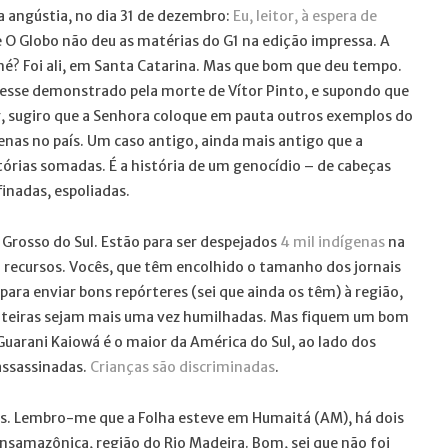
a angústia, no dia 31 de dezembro:
Eu, leitor, à espera de
e O Globo não deu as matérias do G1 na edição impressa. A
né? Foi ali, em Santa Catarina. Mas que bom que deu tempo.
resse demonstrado pela morte de Vítor Pinto, e supondo que
, sugiro que a Senhora coloque em pauta outros exemplos do
nas no país. Um caso antigo, ainda mais antigo que a
stórias somadas. É a história de um genocídio – de cabeças
finadas, espoliadas.
Grosso do Sul. Estão para ser despejados
4 mil indígenas
na
ho recursos. Vocês, que têm encolhido o tamanho dos jornais
ara enviar bons repórteres (sei que ainda os têm) à região,
 inteiras sejam mais uma vez humilhadas. Mas fiquem um bom
Guarani Kaiowá é o maior da América do Sul, ao lado dos
assassinadas.
Crianças são discriminadas
.
aís. Lembro-me que a Folha esteve em Humaitá (AM), há dois
ansamazônica, região do Rio Madeira. Bom, sei que não foi