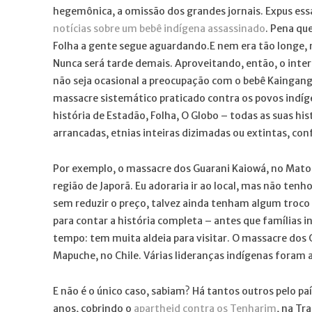
hegemônica, a omissão dos grandes jornais. Expus ess
notícias sobre um bebê indígena assassinado
. Pena qu
Folha a gente segue aguardando.E nem era tão longe, 
Nunca será tarde demais. Aproveitando, então, o inte
não seja ocasional a preocupação com o bebê Kaingang
massacre sistemático praticado contra os povos indíge
história de Estadão, Folha, O Globo – todas as suas hi
arrancadas, etnias inteiras dizimadas ou extintas, con
Por exemplo, o massacre dos Guarani Kaiowá, no Mato 
região de Japorã. Eu adoraria ir ao local, mas não ten
sem reduzir o preço, talvez ainda tenham algum troco p
para contar a história completa – antes que famílias
tempo: tem muita aldeia para visitar. O massacre dos 
Mapuche, no Chile. Várias lideranças indígenas foram 
E não é o único caso, sabiam? Há tantos outros pelo p
anos, cobrindo o
apartheid contra os Tenharim
, na Tr