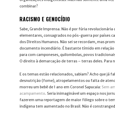
combinar?
RACISMO E GENOCÍDIO
Sabe, Grande Imprensa. Não é por fúria revolucionária 
elementares, consagrados no pós-guerra por países cap
dos Direitos Humanos. Não sei se recordam, mas pr
documento incendiário. É bastante tímido em relação 
para com camponeses, quilombolas, povos tradicionais e
O direito à demarcação de terras – terras deles. Para nã
E os temas estão relacionados, sabiam? Acho que já fa
desnutrição (fome), atropelamentos ou falta de ate
morreu um bebê de 1 ano em Coronel Sapucaia:
Sem amb
acampamento
. Seria inimaginável um espaço nos jorn
fazerem uma reportagem de maior fôlego sobre o tem
indígena tem aumentado no Brasil. Não é constranged