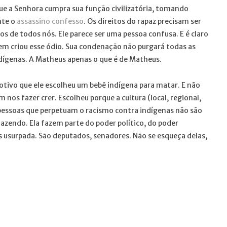
e a Senhora cumpra sua função civilizatória, tomando
nte o
assassino confesso
. Os direitos do rapaz precisam ser
itos de todos nós. Ele parece ser uma pessoa confusa. E é claro
quem criou esse ódio. Sua condenação não purgará todas as
ndígenas. A Matheus apenas o que é de Matheus.
tivo que ele escolheu um bebê indígena para matar. E não
nos fazer crer. Escolheu porque a cultura (local, regional,
as pessoas que perpetuam o racismo contra indígenas não são
zendo. Ela fazem parte do poder político, do poder
as usurpada. São deputados, senadores. Não se esqueça delas,