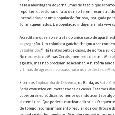
essa a abordagem do jornal, mas de fato o que aconte
repórter, questionar o fato de não terem reconstruído 
incendiadas por uma população furiosa, instigada por 
foram queimados. E a população indígena ainda vive 
Acreditam que não se trata do único caso de aparthei
segregação. Um colunista gaúcho chegou a ser conde
vagabundos
“. Há tantos outros casos, de norte a sul 
No nordeste de Minas Gerais, membros da etnia Maxak
agosto, mas não precisam se acanhar. A história aind
vítimas de agressão e assassinato no nordeste de Min
E tem os
Tupinambá de Olivença
, na Bahia, os
Saterê-
Seria exaustivo enumerar todos os casos. Estamos d
coberturas episódicas, somente quando acontece algo 
sistemático. Que poderia motivar editoriais frequent
de fôlego, acompanhamento regular dos conflitos e das 
organizações indigenistas. Mas não somente uma vez 