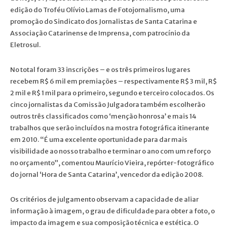
edição do Troféu Olívio Lamas de Fotojornalismo, uma
promoção do Sindicato dos Jornalistas de Santa Catarina e
Associação Catarinense de Imprensa, com patrocínio da
Eletrosul.
No total foram 33 inscrições – e os três primeiros lugares
recebem R$ 6 mil em premiações – respectivamente R$ 3 mil, R$
2 mil e R$ 1 mil para o primeiro, segundo e terceiro colocados. Os
cinco jornalistas da Comissão Julgadora também escolherão
outros três classificados como ‘menção honrosa’ e mais 14
trabalhos que serão incluídos na mostra fotográfica itinerante
em 2010. “É uma excelente oportunidade para dar mais
visibilidade ao nosso trabalho e terminar o ano com um reforço
no orçamento”, comentou Maurício Vieira, repórter-fotográfico
do jornal ‘Hora de Santa Catarina’, vencedor da edição 2008.
Os critérios de julgamento observam a capacidade de aliar
informação à imagem, o grau de dificuldade para obter a foto, o
impacto da imagem e sua composição técnica e estética. O