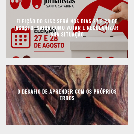
ELEIÇÃO DO SJSC SERÁ NOS DIAS 27 E 28 DE
AGOSTO; SAIBA COMO VOTAR E REGULARIZAR
SUA SITUAÇÃO
O DESAFIO DE APRENDER COM OS PRÓPRIOS
ERROS