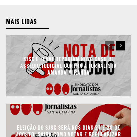
MAIS LIDAS
SJSC E FENAJ REPUDIAM NOVO CASO DE
ASSÉDIO JUDICIAL CONTRA A JORNALISTA
AMANDA MIRANDA
ELEIÇÃO DO SJSC SERÁ NOS DIAS 27 E 28 DE
AGOSTO; SAIBA COMO VOTAR E REGULARIZAR