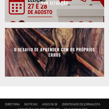
SUA SITUAÇÃO
O DESAFIO DE APRENDER COM OS PRÓPRIOS
ERROS
DIRETORIA
NOTÍCIAS
ASSOCIE-SE
IDENTIDADE DE JORNALISTA