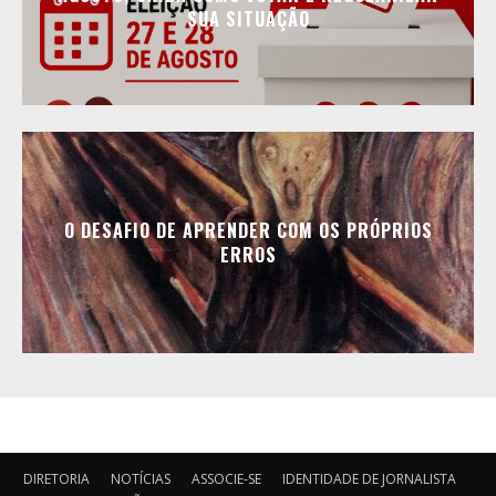
SUA SITUAÇÃO
O DESAFIO DE APRENDER COM OS PRÓPRIOS
ERROS
DIRETORIA
NOTÍCIAS
ASSOCIE-SE
IDENTIDADE DE JORNALISTA