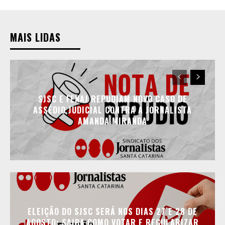
MAIS LIDAS
SJSC E FENAJ REPUDIAM NOVO CASO DE
ASSÉDIO JUDICIAL CONTRA A JORNALISTA
AMANDA MIRANDA
ELEIÇÃO DO SJSC SERÁ NOS DIAS 27 E 28 DE
AGOSTO; SAIBA COMO VOTAR E REGULARIZAR