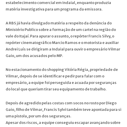
estabelecimento comercial em Indaial, enquanto produzia
matéria investigativa para um programa da emissora.
A RBS já havia divulgado matéria a respeito da denúncia do
Ministério Publico sobre a formação de um cartel na região do
vale do Itajaí. Para apurar o assunto, o repórter Francis Silvy, o
repórter cinematográfico Marcio Ramos e o motorista e auxiliar
Andrei Luís se dirigiram a Indaial para ouvir o empresário Vilmar
Gaio, um dos acusados pelo MP.
No estacionamento do shopping Vitória Régia, propriedade de
Vilmar, depois de se identificar e pedir para falar com o
empresário, a equipe foi perseguida e acuada por seguranças
do local que queriam tirar seu equipamento de trabalho.
Depois de agredido pelas costas com socos no rosto por Diego
Gaio, filho de Vilmar, Francis Sylvi também teve apontada para si
uma pistola, por um dos seguranças.
Apesar dos riscos, a equipe conseguiu escapar avançando sobre