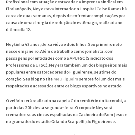
Profissional com atuação destacada na imprensa sindical em
Florianópolis, Ney estava internado no Hospital Celso Ramos há
cerca de duas semanas, depois de enfrentar complicações por
causa de uma cirurgia de redução do estômago, realizada no
último dia 12.
Ney tinha 43 anos, deixa viúva e dois filhos. Seu primeiro neto
nasce em janeiro. Além do trabalho como jornalista, com
passagens por entidades como a APUFSC (Sindicato dos
Professores da UFSC), Ney era também um dos blogueiros mais
populares entre os torcedores do Figueirense, seu time do
coração. Seu blog no site
Meu Figueira
sempre foi um dos mais
respeitados e acessados entre os blogs esportivos no estado.
O velório será realizado na capela C do cemitério do Itacorubi, a
partir das 20h desta segunda-feira. O corpo de Ney será
cremado e suas cinzas espalhadas na Cachoeira do Bom Jesus e
no gramado do estádio Orlando Scarpelli, do Figueirense.