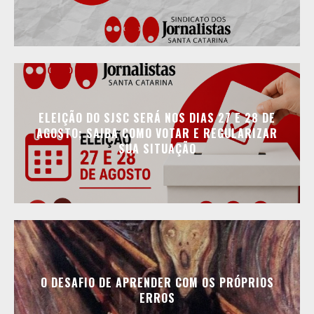
ELEIÇÃO DO SJSC SERÁ NOS DIAS 27 E 28 DE
AGOSTO; SAIBA COMO VOTAR E REGULARIZAR
SUA SITUAÇÃO
O DESAFIO DE APRENDER COM OS PRÓPRIOS
ERROS