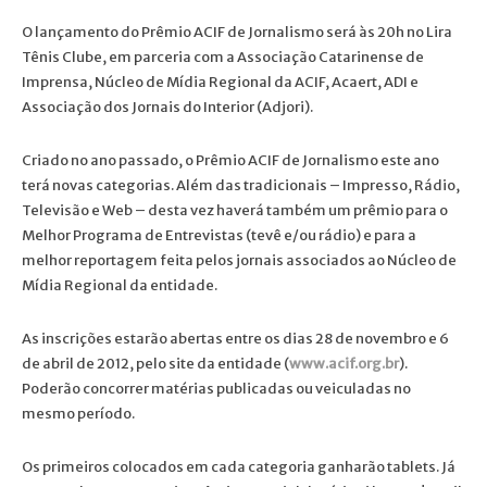
O lançamento do Prêmio ACIF de Jornalismo será às 20h no Lira
Tênis Clube, em parceria com a Associação Catarinense de
Imprensa, Núcleo de Mídia Regional da ACIF, Acaert, ADI e
Associação dos Jornais do Interior (Adjori).
Criado no ano passado, o Prêmio ACIF de Jornalismo este ano
terá novas categorias. Além das tradicionais – Impresso, Rádio,
Televisão e Web – desta vez haverá também um prêmio para o
Melhor Programa de Entrevistas (tevê e/ou rádio) e para a
melhor reportagem feita pelos jornais associados ao Núcleo de
Mídia Regional da entidade.
As inscrições estarão abertas entre os dias 28 de novembro e 6
de abril de 2012, pelo site da entidade (
www.acif.org.br
).
Poderão concorrer matérias publicadas ou veiculadas no
mesmo período.
Os primeiros colocados em cada categoria ganharão tablets. Já