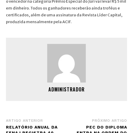
o vencedor na categoria Prêmio Especial do Júri vai levar R$ 5 mil
em dinheiro. Todos os ganhadores receberão ainda troféus e
certificados, além de uma assinatura da Revista Líder Capital,
produzida mensalmente pela ACIF.
ADMINISTRADOR
ARTIGO ANTERIOR
PRÓXIMO ARTIGO
RELATÓRIO ANUAL DA
PEC DO DIPLOMA
FENAJ REGISTRA 40
ENTRA NA ORDEM DO