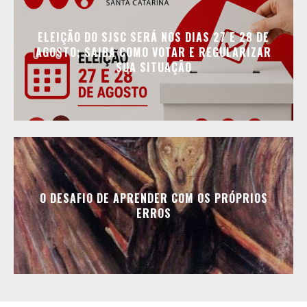
ELEIÇÃO DO SJSC SERÁ NOS DIAS 27 E 28 DE
AGOSTO; SAIBA COMO VOTAR E REGULARIZAR
SUA SITUAÇÃO
O DESAFIO DE APRENDER COM OS PRÓPRIOS
ERROS