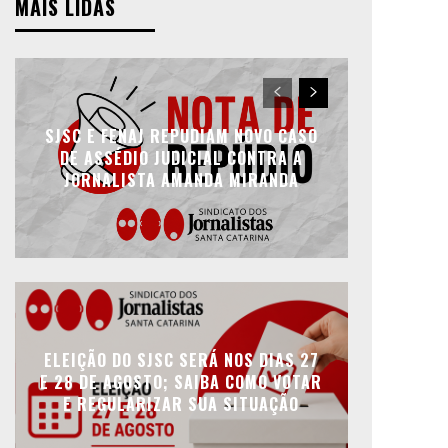
MAIS LIDAS
SJSC E FENAJ REPUDIAM NOVO CASO
DE ASSÉDIO JUDICIAL CONTRA A
JORNALISTA AMANDA MIRANDA
ELEIÇÃO DO SJSC SERÁ NOS DIAS 27
E 28 DE AGOSTO; SAIBA COMO VOTAR
E REGULARIZAR SUA SITUAÇÃO