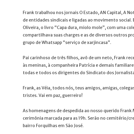
Frank trabalhou nos jornais O Estado, AN Capital, A Not
de entidades sindicais e ligadas ao movimento social.
Oliveira, o livro “Capa dura, miolo mole”, com uma co
compartilhava suas charges e as de diversos outros pro
grupo de Whatsapp “serviço de xarjincasa”.
Pai carinhoso de três filhos, avô de um neto, Frank r
às meninas, à companheira Patrícia e demais familiar
todas e todos os dirigentes do Sindicato dos Jornalist
Frank, as Véia, todos nós, teus amigos, amigas, coleg
tristes. Vai em paz, guerreiro!
As homenagens de despedida ao nosso querido Frank Ma
cerimônia marcada para as 19h. Serão no cemitério/cr
bairro Forquilhas em São José.