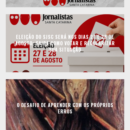
ELEIÇÃO DO SJSC SERÁ NOS DIAS 27 E 28 DE
AGOSTO; SAIBA COMO VOTAR E REGULARIZAR
SUA SITUAÇÃO
O DESAFIO DE APRENDER COM OS PRÓPRIOS
ERROS