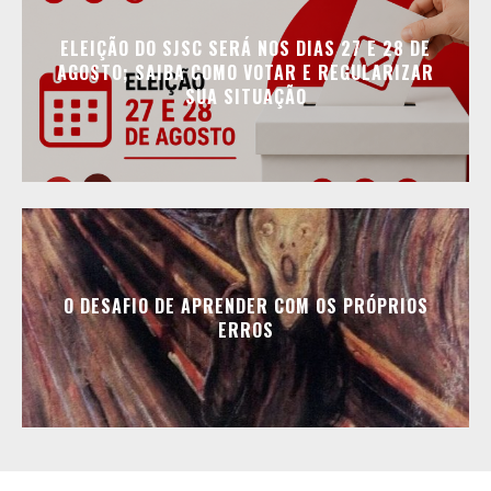
ELEIÇÃO DO SJSC SERÁ NOS DIAS 27 E 28 DE
AGOSTO; SAIBA COMO VOTAR E REGULARIZAR
SUA SITUAÇÃO
O DESAFIO DE APRENDER COM OS PRÓPRIOS
ERROS