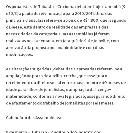
Os jornalistas de Tubarão e Criciúma debatem hoje e amanhã (9
e 10/3) a pauta de reivindicação para 2010/2011. Uma das
principais cláusulas refere-se ao piso de R$ 1.800, que, segundo
o Dieese, está dentro da realidade das empresas e das
necessidades da categoria. Duas assembléias já foram
realizadas nessa semana, em Jaraguá do Sul e Joinville, com
aprovação da proposta por unanimidade e com duas
modificações.
As alterações sugeridas, debatidas e aprovadas referem-se a
ampliação no prazo do auxílio-creche, que assegura o
recebimento do direito social entre o nascimento e 60 meses de
idade para filhos de jornalistas; e ampliação da licença-
maternidade, conforme a nova legislação, assegurando direito
de afastamento do trabalho de jornalistas por seis meses.
Calendário das Assembleias:
9 de março – Tubarão – Auditório do Sindicato dos